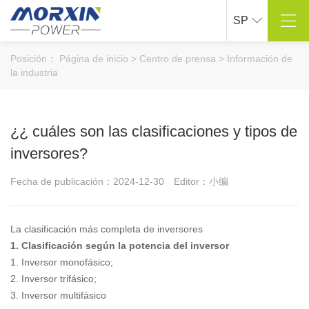
SP
Sobre Mao Xin
Centro de productos
Posición：
Página de inicio
>
Centro de prensa
>
Información de
Perfil de la empresa
Inversor de onda sinusoidal pura
la industria
Cultura corporativa
Inversor de onda de cuerda modificado
Proceso de desarrollo
Cargador inteligente para automóviles
> Ver más
> Ver más
¿¿ cuáles son las clasificaciones y tipos de
Solución
Soporte técnico
inversores?
Industria al aire libre
Personalización de I + D
Industria naval
> Ver más
Fecha de publicación：2024-12-30
Editor：小编
Industria automotriz
> Ver más
Centro de prensa
Contáctanos
La clasificación más completa de inversores
Dinámica de la empresa
Datos de contacto
1. Clasificación según la potencia del inversor
Información de la industria
Mensajes en línea
1. Inversor monofásico;
> Ver más
> Ver más
2. Inversor trifásico;
3. Inversor multifásico
Centro comercial en línea