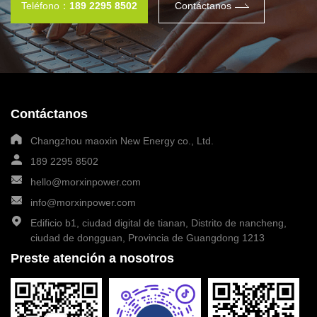
Teléfono：
189 2295 8502
Contáctanos
Contáctanos
Changzhou maoxin New Energy co., Ltd.
189 2295 8502
hello@morxinpower.com
info@morxinpower.com
Edificio b1, ciudad digital de tianan, Distrito de nancheng,
ciudad de dongguan, Provincia de Guangdong 1213
Preste atención a nosotros