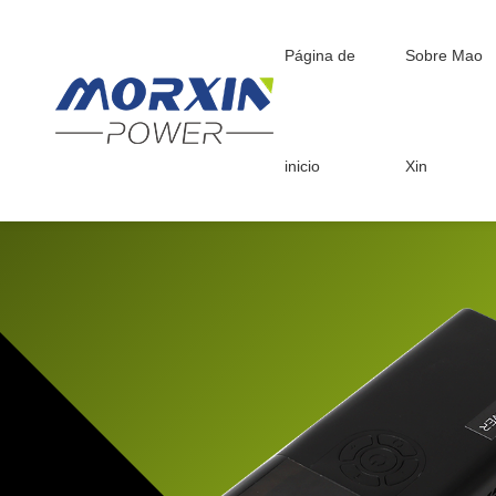
Página de
Sobre Mao
Sobre Mao Xin
Centro de produ
inicio
Xin
Perfil de la empresa
Inversor de onda sinusoi
Cultura corporativa
Inversor de onda de cue
Proceso de desarrollo
Cargador inteligente par
> Ver más
> Ver más