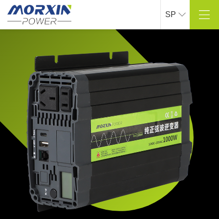
SP
Sobre Mao Xin
Centro de productos
Perfil de la empresa
Inversor de onda sinusoidal pura
Cultura corporativa
Inversor de onda de cuerda modificado
Proceso de desarrollo
Cargador inteligente para automóviles
> Ver más
> Ver más
Solución
Soporte técnico
Industria al aire libre
Personalización de I + D
Industria naval
> Ver más
Industria automotriz
> Ver más
Centro de prensa
Contáctanos
Dinámica de la empresa
Datos de contacto
Información de la industria
Mensajes en línea
> Ver más
> Ver más
Centro comercial en línea