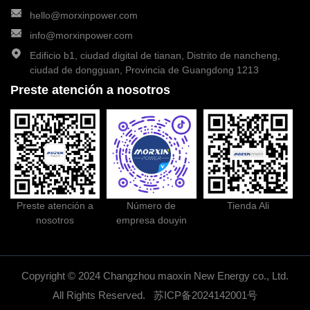
hello@morxinpower.com
info@morxinpower.com
Edificio b1, ciudad digital de tianan, Distrito de nancheng,
ciudad de dongguan, Provincia de Guangdong 1213
189 2295 8502
Datos de contacto:
Preste atención a nosotros
Dirección:
Edificio b1, ciudad digital de tianan, Distrito de
nancheng, ciudad de dongguan, Provincia de Guangdong 1213
Buzón:
hello@morxinpower.com
Buzón:
info@morxinpower.com
Preste atención a
Número de
Tienda Ali
nosotros
empresa douyin
Copyright © 2024 Changzhou maoxin New Energy co., Ltd.
Preste atención a
Número de empresa
Tienda Ali
All Rights Reserved.
苏ICP备2024142001号
nosotros
douyin