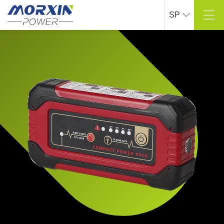
SP
Sobre Mao Xin
Centro de productos
Perfil de la empresa
Inversor de onda sinusoidal pura
Cultura corporativa
Inversor de onda de cuerda modificado
Proceso de desarrollo
Cargador inteligente para automóviles
> Ver más
> Ver más
Solución
Soporte técnico
Industria al aire libre
Personalización de I + D
Industria naval
> Ver más
Industria automotriz
> Ver más
Centro de prensa
Contáctanos
Dinámica de la empresa
Datos de contacto
Información de la industria
Mensajes en línea
> Ver más
> Ver más
Centro comercial en línea