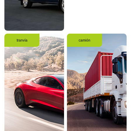
tranvía
camión