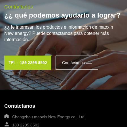
Contáctanos
¿¿ qué podemos ayudarlo a lograr?
¿¿ le interesan los productos e información de maoxin
New energy? Puede contactarnos para obtener más
información.
TEL：
189 2295 8502
Contáctanos
Contáctanos
Changzhou maoxin New Energy co., Ltd.
189 2295 8502