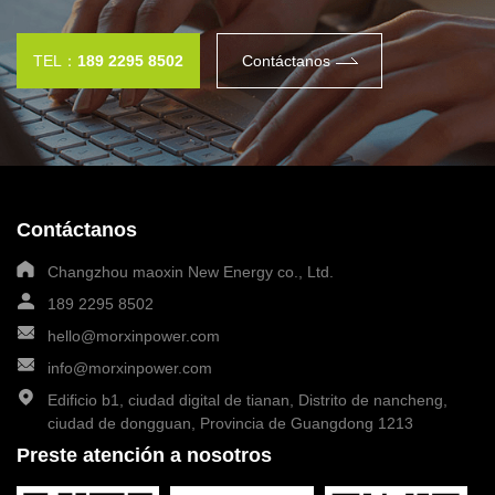
TEL：
189 2295 8502
Contáctanos
Contáctanos
Changzhou maoxin New Energy co., Ltd.
189 2295 8502
hello@morxinpower.com
info@morxinpower.com
Edificio b1, ciudad digital de tianan, Distrito de nancheng,
ciudad de dongguan, Provincia de Guangdong 1213
189 2295 8502
Datos de contacto:
Preste atención a nosotros
Dirección:
Edificio b1, ciudad digital de tianan, Distrito de