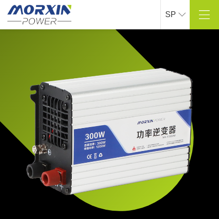
SP
Sobre Mao Xin
Centro de productos
Perfil de la empresa
Inversor de onda sinusoidal pura
Cultura corporativa
Inversor de onda de cuerda modificado
Proceso de desarrollo
Cargador inteligente para automóviles
> Ver más
> Ver más
Solución
Soporte técnico
Industria al aire libre
Personalización de I + D
Industria naval
> Ver más
Industria automotriz
> Ver más
Centro de prensa
Contáctanos
Dinámica de la empresa
Datos de contacto
Información de la industria
Mensajes en línea
> Ver más
> Ver más
Centro comercial en línea